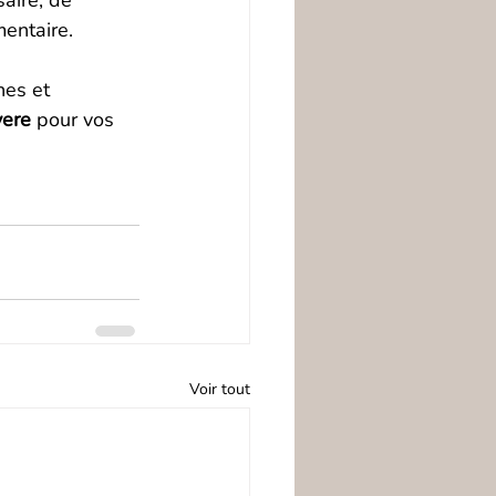
aire, de 
entaire.
es et 
vere
 pour vos 
Voir tout