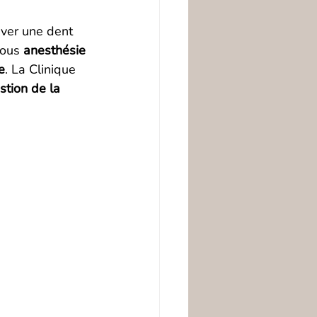
ver une dent 
sous 
anesthésie 
e
. La Clinique 
stion de la 