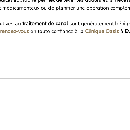
édical
 approprié permet de lever les doutes et, si nécess
nt médicamenteux ou de planifier une opération complém
utives au 
traitement de canal
 sont généralement bénign
 rendez-vous
 en toute confiance à la 
Clinique Oasis
 à 
E