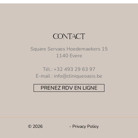
seniors : défis et solutions
santé
CONTACT
Square Servaes Hoedemaekers 15
1140 Evere
Tél.:
+32 493 29 63 97
E-mail :
info@cliniqueoasis.be
PRENEZ RDV EN LIGNE
© 2026
-
Privacy Policy