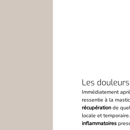
Les douleur
Immédiatement après 
ressentie à la masti
récupération
 de que
locale et temporaire
inflammatoires
 presc