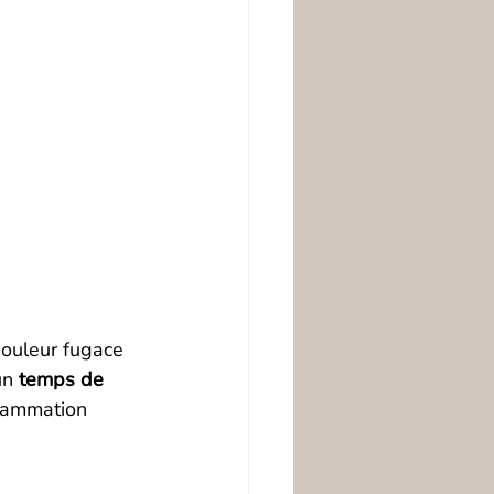
douleur fugace 
un 
temps de 
flammation 