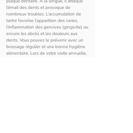
plaque dentaire. À la longue, il attaque
l’émail des dents et provoque de
nombreux troubles. L’accumulation de
tartre favorise l’apparition des caries,
l’inflammation des gencives (gingivite) ou
encore les abcès et les douleurs aux
dents. Vous pouvez le prévenir avec un
brossage régulier et une bonne hygiène
alimentaire. Lors de votre visite annuelle,
votre dentiste repère la plaque dentaire
qui commence à s’installer. Si nécessaire,
il ou elle vous propose un autre rendez-
vous pour un détartrage.
Soignez vos problèmes
dentaires ou gingivaux avec
des spécialistes. Prenez
rendez-vous !