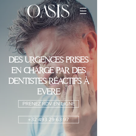
DES URGENCES PRISES
EN CHARGE PAR DES
DENTISTES RÉACTIFS À
EVERE
PRENEZ RDV EN LIGNE
+32 493 29 63 97